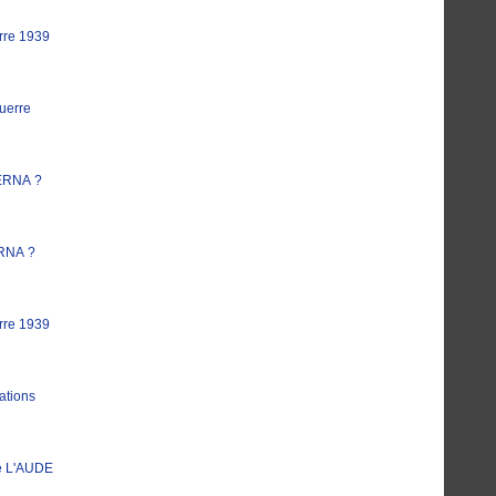
rre 1939
uerre
ERNA ?
RNA ?
rre 1939
ations
e L'AUDE