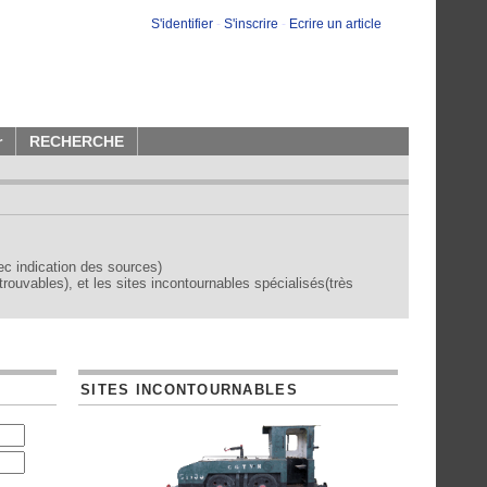
S'identifier
-
S'inscrire
-
Ecrire un article
r
RECHERCHE
vec indication des sources)
trouvables), et les sites incontournables spécialisés(très
SITES INCONTOURNABLES