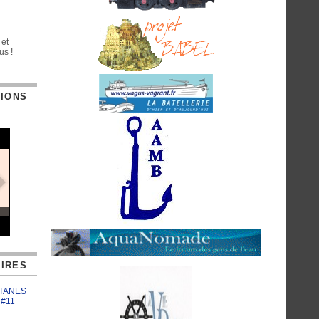
 et
us !
TIONS
IRES
ATANES
 #11