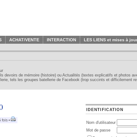
S
ACHAT/VENTE
INTERACTION
LES LIENS et mises à jou
ur
tels devoirs de mémoire (histoire) ou Actualités (textes explicatifs et photos a
erie, tels les groupes batellerie de Facebook (trop succints et difficilement re
0
IDENTIFICATION
 fois •
Nom d'utilisateur
Mot de passe