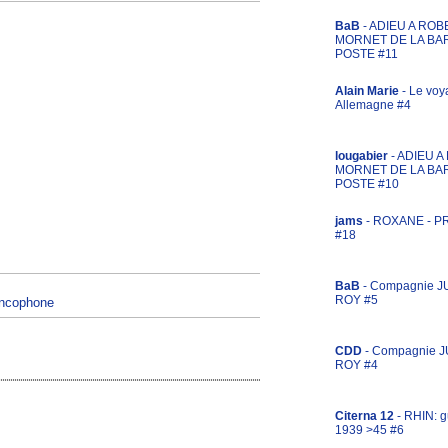
BaB
- ADIEU A ROB
MORNET DE LA BA
POSTE #11
Alain Marie
- Le voy
Allemagne #4
lougabier
- ADIEU 
MORNET DE LA BA
POSTE #10
jams
- ROXANE - 
#18
BaB
- Compagnie J
ROY #5
rancophone
CDD
- Compagnie 
ROY #4
Citerna 12
- RHIN: g
1939 >45 #6