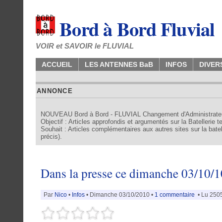
Bord à Bord Fluvial
VOIR et SAVOIR le FLUVIAL
ACCUEIL
LES ANTENNES BaB
INFOS
DIVER
ANNONCE
NOUVEAU Bord à Bord - FLUVIAL Changement d'Administrate
Objectif : Articles approfondis et argumentés sur la Batellerie 
Souhait : Articles complémentaires aux autres sites sur la batell
précis).
Dans la presse ce dimanche 03/10/1
Par
Nico
•
Infos
• Dimanche 03/10/2010 •
1 commentaire
• Lu 2505