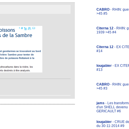
CABRO
- RHIN: gue
>45 #5
Citerna 12
- RHIN: g
1939 >45 #4
Citerna 12
- EX CIT
#14
lougabier
- EX CITE
#13
CABRO
- RHIN: gue
>45 #3
jams
- Les transform
d'un SHELL devenu
GERICAULT #6
lougabier
- CRUE d
du 30-11-2014 #9