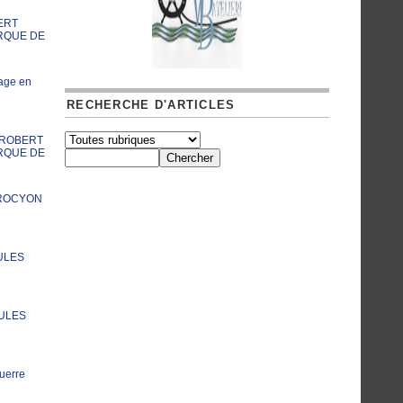
ERT
RQUE DE
age en
RECHERCHE D'ARTICLES
A ROBERT
RQUE DE
PROCYON
ULES
JULES
uerre