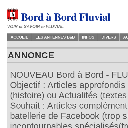
Bord à Bord Fluvial
VOIR et SAVOIR le FLUVIAL
ACCUEIL
LES ANTENNES BaB
INFOS
DIVERS
A
ANNONCE
NOUVEAU Bord à Bord - FLUV
Objectif : Articles approfondi
(histoire) ou Actualités (texte
Souhait : Articles complémenta
batellerie de Facebook (trop su
incontournables spécialisés(tr