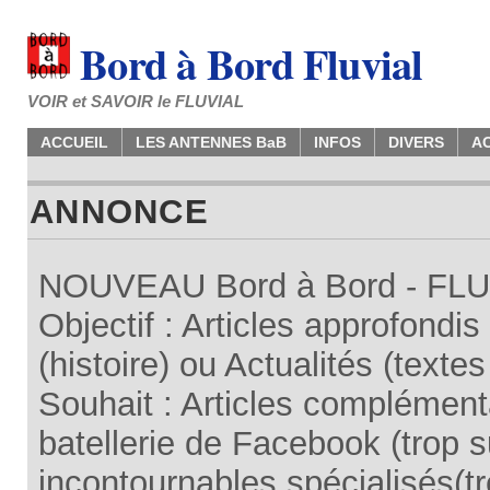
Bord à Bord Fluvial
VOIR et SAVOIR le FLUVIAL
ACCUEIL
LES ANTENNES BaB
INFOS
DIVERS
A
ANNONCE
NOUVEAU Bord à Bord - FLUV
Objectif : Articles approfondi
(histoire) ou Actualités (texte
Souhait : Articles complémenta
batellerie de Facebook (trop su
incontournables spécialisés(tr