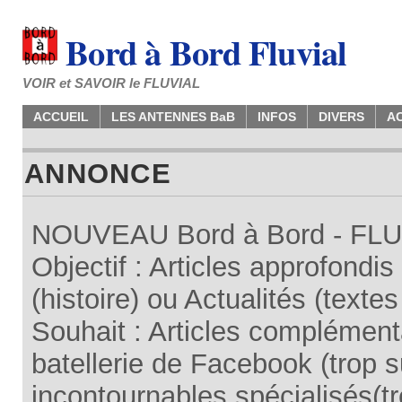
Bord à Bord Fluvial
VOIR et SAVOIR le FLUVIAL
ACCUEIL
LES ANTENNES BaB
INFOS
DIVERS
A
ANNONCE
NOUVEAU Bord à Bord - FLUV
Objectif : Articles approfondi
(histoire) ou Actualités (texte
Souhait : Articles complémenta
batellerie de Facebook (trop su
incontournables spécialisés(tr