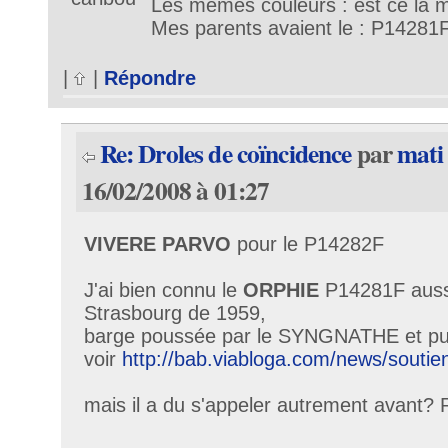
Les mêmes couleurs : est ce la 
Mes parents avaient le : P14281
|
|
Répondre
Re: Droles de coïncidence
par
mati
16/02/2008 à 01:27
VIVERE PARVO
pour le P14282F
J'ai bien connu le
ORPHIE
P14281F aussi
Strasbourg de 1959,
barge poussée par le SYNGNATHE et pui
voir
http://bab.viabloga.com/news/soutien
mais il a du s'appeler autrement avant