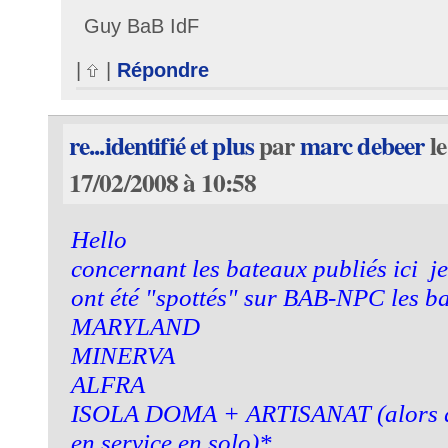
Guy BaB IdF
|
|
Répondre
re...identifié et plus
par
marc debeer
le
17/02/2008 à 10:58
Hello
concernant les bateaux publiés ici je
ont été "spottés" sur BAB-NPC les ba
MARYLAND
MINERVA
ALFRA
ISOLA DOMA + ARTISANAT (alors qu'
en service en solo)*