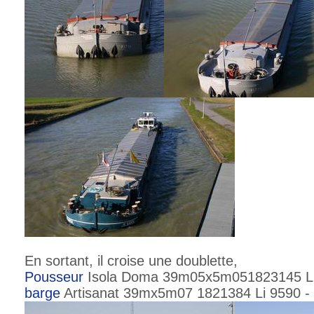
En sortant, il croise une doublette,
Pousseur
Isola Doma 39m05x5m051823145 Li 
barge
Artisanat 39mx5m07 1821384 Li 9590 - 