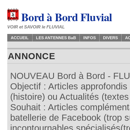
Bord à Bord Fluvial
VOIR et SAVOIR le FLUVIAL
ACCUEIL
LES ANTENNES BaB
INFOS
DIVERS
A
ANNONCE
NOUVEAU Bord à Bord - FLUV
Objectif : Articles approfondi
(histoire) ou Actualités (texte
Souhait : Articles complémenta
batellerie de Facebook (trop su
incontournables spécialisés(tr