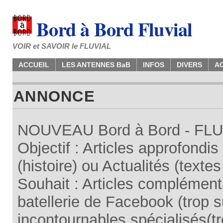
Bord à Bord Fluvial
VOIR et SAVOIR le FLUVIAL
ACCUEIL
LES ANTENNES BaB
INFOS
DIVERS
A
ANNONCE
NOUVEAU Bord à Bord - FLUV
Objectif : Articles approfondi
(histoire) ou Actualités (texte
Souhait : Articles complémenta
batellerie de Facebook (trop su
incontournables spécialisés(tr