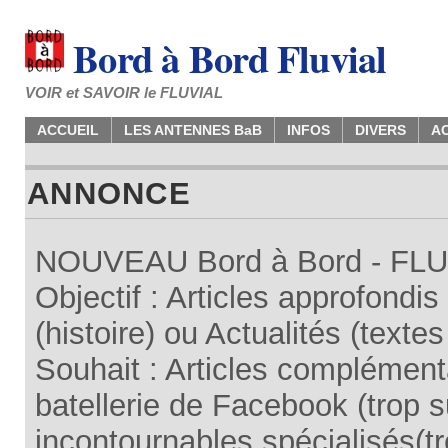
Bord à Bord Fluvial
VOIR et SAVOIR le FLUVIAL
ACCUEIL
LES ANTENNES BaB
INFOS
DIVERS
A
ANNONCE
NOUVEAU Bord à Bord - FLUV
Objectif : Articles approfondi
(histoire) ou Actualités (texte
Souhait : Articles complémenta
batellerie de Facebook (trop su
incontournables spécialisés(tr