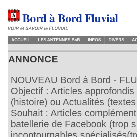
Bord à Bord Fluvial
VOIR et SAVOIR le FLUVIAL
ACCUEIL
LES ANTENNES BaB
INFOS
DIVERS
A
ANNONCE
NOUVEAU Bord à Bord - FLUV
Objectif : Articles approfondi
(histoire) ou Actualités (texte
Souhait : Articles complémenta
batellerie de Facebook (trop su
incontournables spécialisés(tr