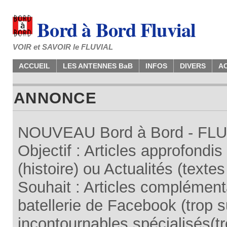
Bord à Bord Fluvial
VOIR et SAVOIR le FLUVIAL
ACCUEIL
LES ANTENNES BaB
INFOS
DIVERS
A
ANNONCE
NOUVEAU Bord à Bord - FLUV
Objectif : Articles approfondi
(histoire) ou Actualités (texte
Souhait : Articles complémenta
batellerie de Facebook (trop su
incontournables spécialisés(tr