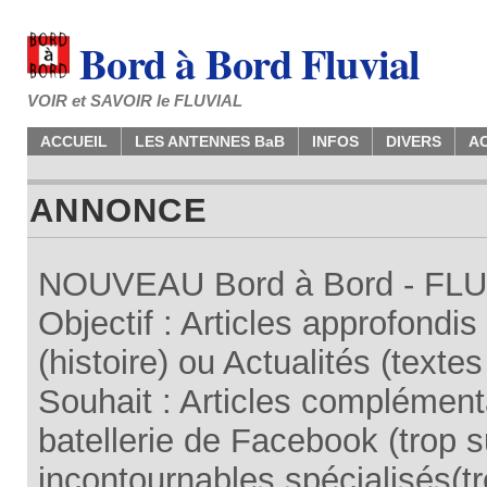
Bord à Bord Fluvial
VOIR et SAVOIR le FLUVIAL
ACCUEIL
LES ANTENNES BaB
INFOS
DIVERS
A
ANNONCE
NOUVEAU Bord à Bord - FLUV
Objectif : Articles approfondi
(histoire) ou Actualités (texte
Souhait : Articles complémenta
batellerie de Facebook (trop su
incontournables spécialisés(tr