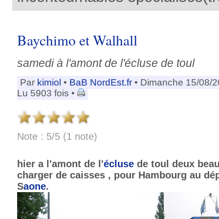
Baychimo et Walhall
samedi à l'amont de l'écluse de toul
Par
kimiol
•
BaB NordEst.fr
• Dimanche 15/08/2
Lu 5903 fois •
Note : 5/5 (1 note)
hier a l'amont de l'
écluse
de toul deux beau
charger de caisses , pour Hambourg au dép
S
aone
.