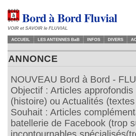
Bord à Bord Fluvial
VOIR et SAVOIR le FLUVIAL
ACCUEIL
LES ANTENNES BaB
INFOS
DIVERS
A
ANNONCE
NOUVEAU Bord à Bord - FLUV
Objectif : Articles approfondi
(histoire) ou Actualités (texte
Souhait : Articles complémenta
batellerie de Facebook (trop su
incontournables spécialisés(tr