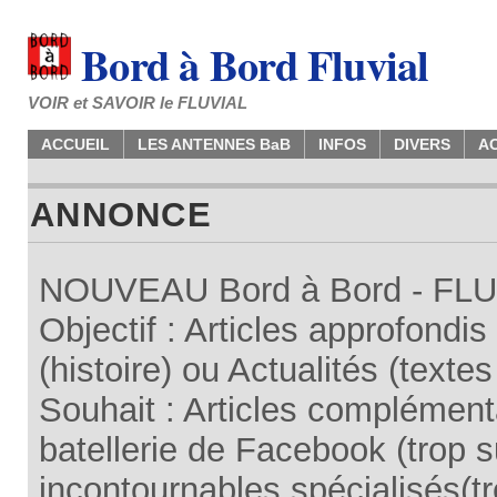
Bord à Bord Fluvial
VOIR et SAVOIR le FLUVIAL
ACCUEIL
LES ANTENNES BaB
INFOS
DIVERS
A
ANNONCE
NOUVEAU Bord à Bord - FLUV
Objectif : Articles approfondi
(histoire) ou Actualités (texte
Souhait : Articles complémenta
batellerie de Facebook (trop su
incontournables spécialisés(tr