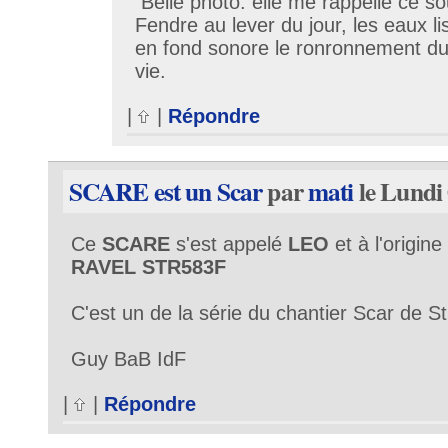
Belle photo. elle me rappelle ce so
Fendre au lever du jour, les eaux l
en fond sonore le ronronnement du
vie.
|
|
Répondre
SCARE est un Scar
par
mati
le Lundi 
Ce
SCARE
s'est appelé
LEO
et à l'origin
RAVEL STR583F
C'est un de la série du chantier Scar de S
Guy BaB IdF
|
|
Répondre