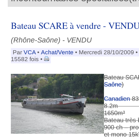
Bateau SCARE à vendre - VEND
(Rhône-Saône) - VENDU
Par
VCA
•
Achat/Vente
• Mercredi 28/10/2009 
15582 fois •
Bateau SCAR
Saône
)
Canadien
83
8.2m 
1650m³
Bateau très 
900 ch – pro
et mono 15