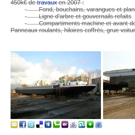
450k€ de
travaux
en 2007 :
-
Fond, bouchains, varangues et plan
-
Ligne d’arbre et gouvernails refaits
-
Compartiments machine et avant d
Panneaux roulants, hiloires coffrés, grue voit