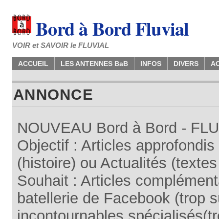
Bord à Bord Fluvial
VOIR et SAVOIR le FLUVIAL
ACCUEIL
LES ANTENNES BaB
INFOS
DIVERS
A
ANNONCE
NOUVEAU Bord à Bord - FLUV
Objectif : Articles approfondi
(histoire) ou Actualités (texte
Souhait : Articles complémenta
batellerie de Facebook (trop su
incontournables spécialisés(tr