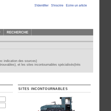
S'identifier
-
S'inscrire
-
Ecrire un article
r
RECHERCHE
vec indication des sources)
trouvables), et les sites incontournables spécialisés(très
SITES INCONTOURNABLES