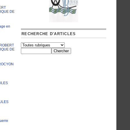
ERT
RQUE DE
age en
RECHERCHE D'ARTICLES
A ROBERT
RQUE DE
PROCYON
ULES
JULES
uerre