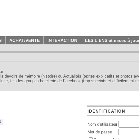
S
ACHAT/VENTE
INTERACTION
LES LIENS et mises à jou
ur
tels devoirs de mémoire (histoire) ou Actualités (textes explicatifs et photos a
erie, tels les groupes batellerie de Facebook (trop succints et difficilement re
IDENTIFICATION
Nom d'utilisateur
Mot de passe