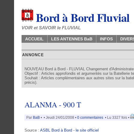
Bord à Bord Fluvial
VOIR et SAVOIR le FLUVIAL
ACCUEIL
LES ANTENNES BaB
INFOS
DIVER
ANNONCE
NOUVEAU Bord à Bord - FLUVIAL Changement d'Administrate
Objectif : Articles approfondis et argumentés sur la Batellerie 
Souhait : Articles complémentaires aux autres sites sur la batell
précis).
ALANMA - 900 T
Par
BaB
•
• Jeudi 24/01/2008 •
0 commentaires
• Lu 3327 fois •
Source :
ASBL Bord à Bord - le site officiel