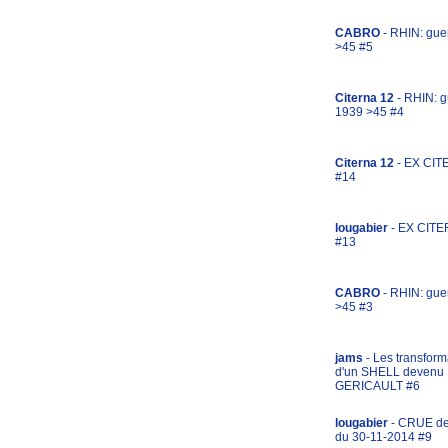
CABRO
- RHIN: gue
>45 #5
Citerna 12
- RHIN: g
1939 >45 #4
Citerna 12
- EX CIT
#14
lougabier
- EX CITE
#13
CABRO
- RHIN: gue
>45 #3
jams
- Les transform
d'un SHELL devenu
GERICAULT #6
lougabier
- CRUE d
du 30-11-2014 #9