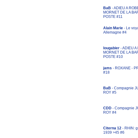
BaB
- ADIEU A ROB
MORNET DE LA BA
POSTE #11
Alain Marie
- Le voy
Allemagne #4
lougabier
- ADIEU 
MORNET DE LA BA
POSTE #10
jams
- ROXANE - 
#18
BaB
- Compagnie J
ROY #5
CDD
- Compagnie 
ROY #4
Citerna 12
- RHIN: g
1939 >45 #6