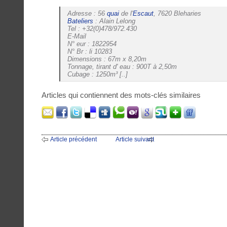
Adresse : 56
quai
de l'
Escaut
, 7620 Bleharies
Bateliers
: Alain Lelong
Tel : +32(0)478/972.430
E-Mail
N° eur : 1822954
N° Br : li 10283
Dimensions : 67m x 8,20m
Tonnage, tirant d' eau : 900T à 2,50m
Cubage : 1250m³ [..]
Articles qui contiennent des mots-clés similaires
Article précédent
Article suivant