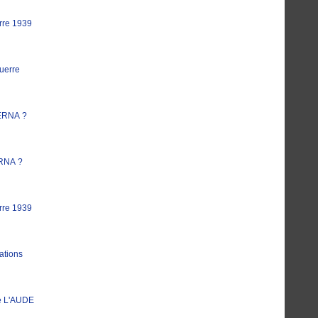
rre 1939
uerre
ERNA ?
RNA ?
rre 1939
ations
e L'AUDE