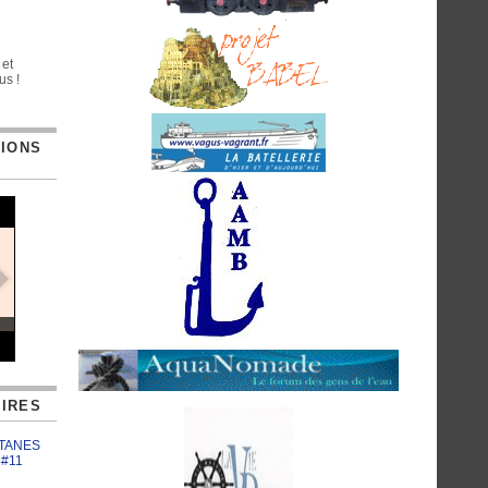
 et
us !
TIONS
IRES
ATANES
 #11