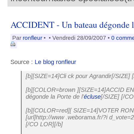
ACCIDENT - Un bateau dégonde la 
Par
ronfleur
•
• Vendredi 28/09/2007 •
0 comme
Source :
Le blog ronfleur
[b][SIZE=14]Cli ck pour Agrandir[/SIZE] [
[b][COLOR=brown ][SIZE=14]ACCID ENT
dégonde la Porte de l'
écluse
[/SIZE] [/C
[b][COLOR=red][ SIZE=14]VOTER RO
[url]http://www .weborama.fr/?i d_vote=2
[/CO LOR][/b]