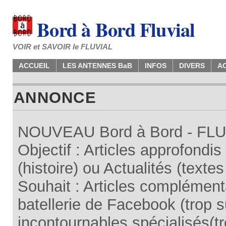
Bord à Bord Fluvial
VOIR et SAVOIR le FLUVIAL
ACCUEIL
LES ANTENNES BaB
INFOS
DIVERS
A
ANNONCE
NOUVEAU Bord à Bord - FLUV
Objectif : Articles approfondi
(histoire) ou Actualités (texte
Souhait : Articles complémenta
batellerie de Facebook (trop su
incontournables spécialisés(tr