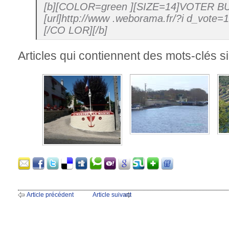
[b][COLOR=green ][SIZE=14]VOTER 
[url]http://www .weborama.fr/?i d_vote=1
[/CO LOR][/b]
Articles qui contiennent des mots-clés si
Article précédent
Article suivant