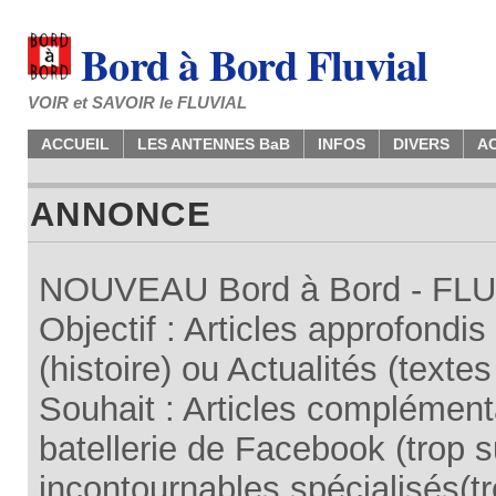
Bord à Bord Fluvial
VOIR et SAVOIR le FLUVIAL
ACCUEIL
LES ANTENNES BaB
INFOS
DIVERS
A
ANNONCE
NOUVEAU Bord à Bord - FLUV
Objectif : Articles approfondi
(histoire) ou Actualités (texte
Souhait : Articles complémenta
batellerie de Facebook (trop su
incontournables spécialisés(tr