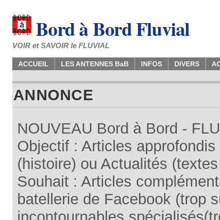
Bord à Bord Fluvial
VOIR et SAVOIR le FLUVIAL
ACCUEIL
LES ANTENNES BaB
INFOS
DIVERS
A
ANNONCE
NOUVEAU Bord à Bord - FLUV
Objectif : Articles approfondi
(histoire) ou Actualités (texte
Souhait : Articles complémenta
batellerie de Facebook (trop su
incontournables spécialisés(tr