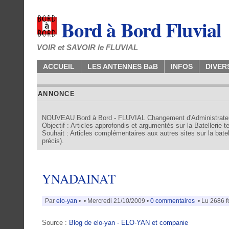
Bord à Bord Fluvial
VOIR et SAVOIR le FLUVIAL
ACCUEIL
LES ANTENNES BaB
INFOS
DIVER
ANNONCE
NOUVEAU Bord à Bord - FLUVIAL Changement d'Administrate
Objectif : Articles approfondis et argumentés sur la Batellerie 
Souhait : Articles complémentaires aux autres sites sur la batell
précis).
YNADAINAT
Par
elo-yan
•
• Mercredi 21/10/2009 •
0 commentaires
• Lu 2686 f
Source :
Blog de elo-yan - ELO-YAN et companie