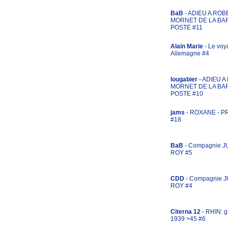
BaB
- ADIEU A ROB
MORNET DE LA BA
POSTE #11
Alain Marie
- Le voy
Allemagne #4
lougabier
- ADIEU 
MORNET DE LA BA
POSTE #10
jams
- ROXANE - 
#18
BaB
- Compagnie J
ROY #5
CDD
- Compagnie 
ROY #4
Citerna 12
- RHIN: g
1939 >45 #6