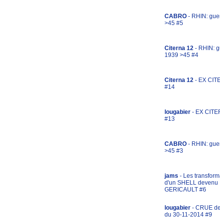
CABRO
- RHIN: gue
>45 #5
Citerna 12
- RHIN: g
1939 >45 #4
Citerna 12
- EX CIT
#14
lougabier
- EX CITE
#13
CABRO
- RHIN: gue
>45 #3
jams
- Les transform
d'un SHELL devenu
GERICAULT #6
lougabier
- CRUE d
du 30-11-2014 #9