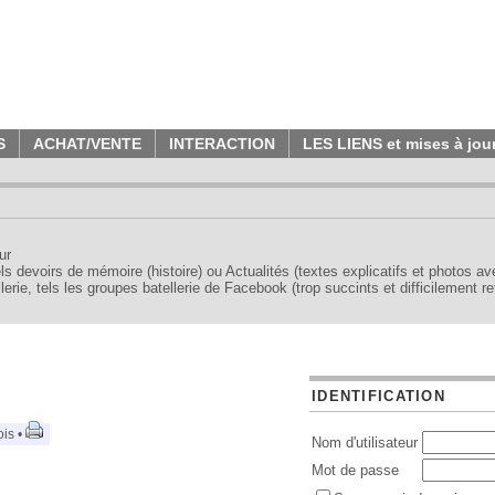
S
ACHAT/VENTE
INTERACTION
LES LIENS et mises à jou
ur
tels devoirs de mémoire (histoire) ou Actualités (textes explicatifs et photos a
erie, tels les groupes batellerie de Facebook (trop succints et difficilement re
IDENTIFICATION
ois •
Nom d'utilisateur
Mot de passe