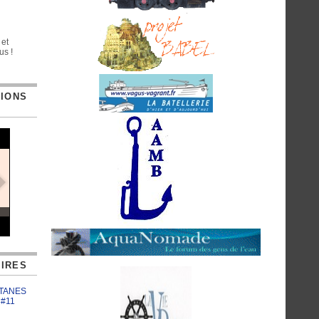
 et
us !
TIONS
IRES
ATANES
 #11