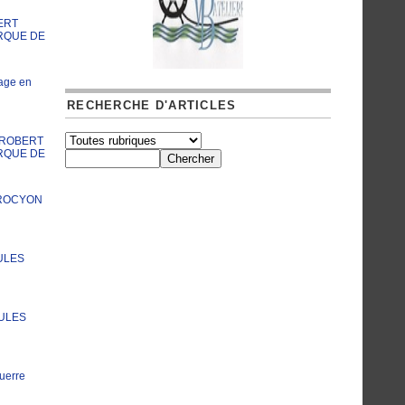
ERT
RQUE DE
age en
RECHERCHE D'ARTICLES
A ROBERT
RQUE DE
PROCYON
ULES
JULES
uerre