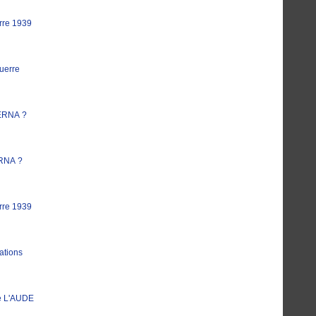
rre 1939
uerre
ERNA ?
RNA ?
rre 1939
ations
e L'AUDE