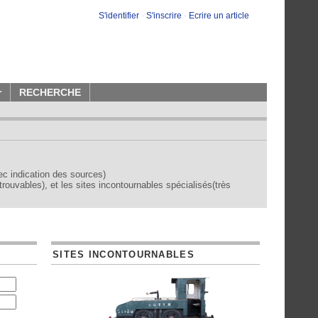
S'identifier
-
S'inscrire
-
Ecrire un article
r
RECHERCHE
vec indication des sources)
trouvables), et les sites incontournables spécialisés(très
SITES INCONTOURNABLES