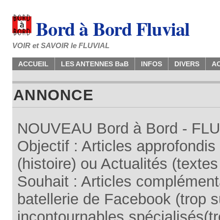
Bord à Bord Fluvial
VOIR et SAVOIR le FLUVIAL
ACCUEIL
LES ANTENNES BaB
INFOS
DIVERS
A
ANNONCE
NOUVEAU Bord à Bord - FLUV
Objectif : Articles approfondi
(histoire) ou Actualités (texte
Souhait : Articles complémenta
batellerie de Facebook (trop su
incontournables spécialisés(tr