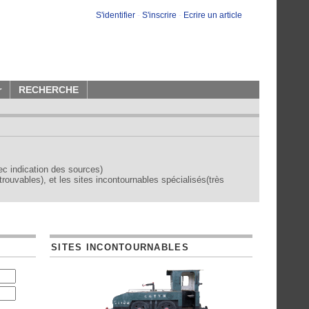
S'identifier
-
S'inscrire
-
Ecrire un article
r
RECHERCHE
vec indication des sources)
trouvables), et les sites incontournables spécialisés(très
SITES INCONTOURNABLES