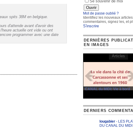
Se souvenir de moi
Mot de passe oublié ?
teaux spits 38M en belgique.
Identifiez les nouveaux articles
commentaires, signez les, et pl
urs d'attende avant d'avoir des
S'inscrire
l'heure actuelle ont vide ou ont
 encore programmer avec une date
DERNIÈRES PUBLICA
EN IMAGES
Articles
CANAL du MIDI: Vie à bord
DERNIERS COMMENTA
lougabier
- LES PL
DU CANAL DU MIDI