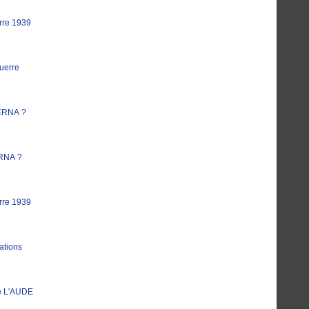
rre 1939
uerre
ERNA ?
RNA ?
rre 1939
ations
e L'AUDE