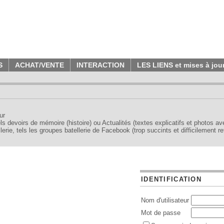
S
ACHAT/VENTE
INTERACTION
LES LIENS et mises à jou
ur
tels devoirs de mémoire (histoire) ou Actualités (textes explicatifs et photos a
erie, tels les groupes batellerie de Facebook (trop succints et difficilement re
IDENTIFICATION
Nom d'utilisateur
Mot de passe