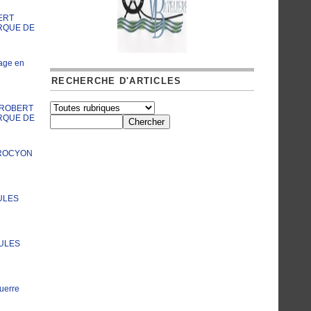
ERT
RQUE DE
age en
RECHERCHE D'ARTICLES
A ROBERT
RQUE DE
PROCYON
ULES
JULES
uerre