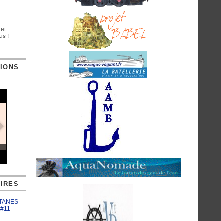
 et
us !
TIONS
IRES
ATANES
 #11