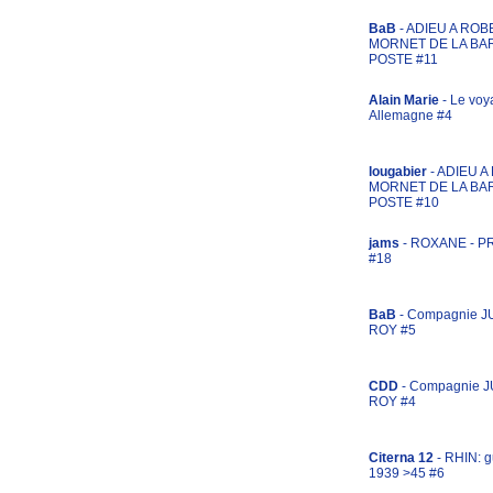
BaB
- ADIEU A ROB
MORNET DE LA BA
POSTE #11
Alain Marie
- Le voy
Allemagne #4
lougabier
- ADIEU 
MORNET DE LA BA
POSTE #10
jams
- ROXANE - 
#18
BaB
- Compagnie J
ROY #5
CDD
- Compagnie 
ROY #4
Citerna 12
- RHIN: g
1939 >45 #6