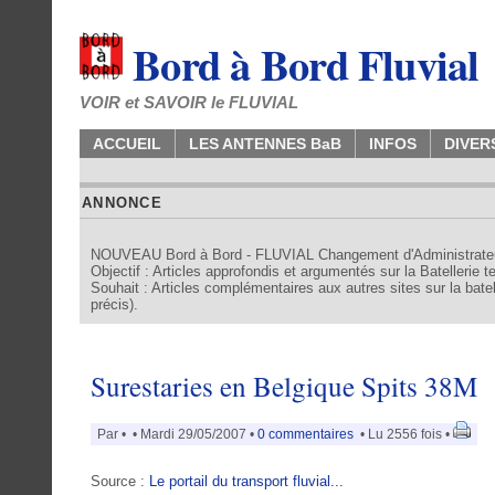
Bord à Bord Fluvial
VOIR et SAVOIR le FLUVIAL
ACCUEIL
LES ANTENNES BaB
INFOS
DIVER
ANNONCE
NOUVEAU Bord à Bord - FLUVIAL Changement d'Administrate
Objectif : Articles approfondis et argumentés sur la Batellerie 
Souhait : Articles complémentaires aux autres sites sur la batell
précis).
Surestaries en Belgique Spits 38M
Par
•
• Mardi 29/05/2007 •
0 commentaires
• Lu 2556 fois •
Source :
Le portail du transport fluvial...