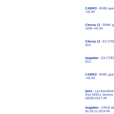
CABRO
- RHIN: gue
>45 #5
Citerna 12
- RHIN: g
1939 >45 #4
Citerna 12
- EX CIT
#14
lougabier
- EX CITE
#13
CABRO
- RHIN: gue
>45 #3
jams
- Les transform
d'un SHELL devenu
GERICAULT #6
lougabier
- CRUE d
du 30-11-2014 #9