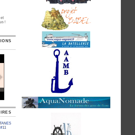
 et
us !
TIONS
IRES
ATANES
 #11