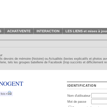
S
ACHAT/VENTE
INTERACTION
LES LIENS et mises à jou
ur
tels devoirs de mémoire (histoire) ou Actualités (textes explicatifs et photos a
erie, tels les groupes batellerie de Facebook (trop succints et difficilement re
 NOGENT
IDENTIFICATION
fois •
Nom d'utilisateur
Mot de passe