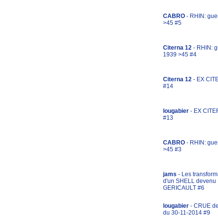
CABRO
- RHIN: gue
>45 #5
Citerna 12
- RHIN: g
1939 >45 #4
Citerna 12
- EX CIT
#14
lougabier
- EX CITE
#13
CABRO
- RHIN: gue
>45 #3
jams
- Les transform
d'un SHELL devenu
GERICAULT #6
lougabier
- CRUE d
du 30-11-2014 #9