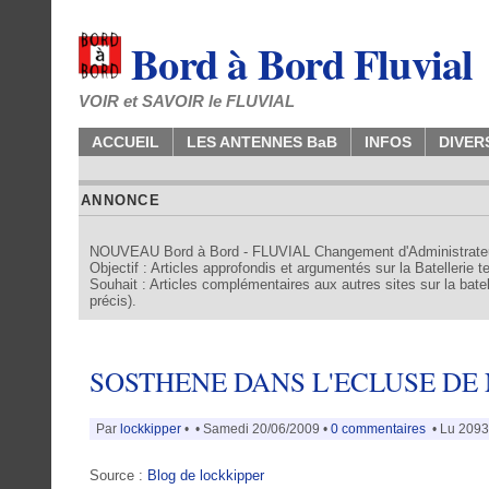
Bord à Bord Fluvial
VOIR et SAVOIR le FLUVIAL
ACCUEIL
LES ANTENNES BaB
INFOS
DIVER
ANNONCE
NOUVEAU Bord à Bord - FLUVIAL Changement d'Administrate
Objectif : Articles approfondis et argumentés sur la Batellerie 
Souhait : Articles complémentaires aux autres sites sur la batell
précis).
SOSTHENE DANS L'ECLUSE DE
Par
lockkipper
•
• Samedi 20/06/2009 •
0 commentaires
• Lu 2093 
Source :
Blog de lockkipper