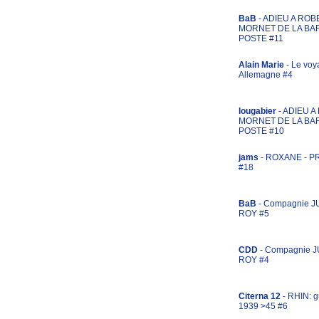
BaB
- ADIEU A ROB
MORNET DE LA BA
POSTE #11
Alain Marie
- Le voy
Allemagne #4
lougabier
- ADIEU 
MORNET DE LA BA
POSTE #10
jams
- ROXANE - 
#18
BaB
- Compagnie J
ROY #5
CDD
- Compagnie 
ROY #4
Citerna 12
- RHIN: g
1939 >45 #6