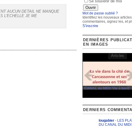
Se souvenir de moi
NT AUCUN DETAIL NE MANQUE
Mot de passe oublié ?
S L'ECHELLE JE ME
Identifiez les nouveaux articles
commentaires, signez les, et pl
S'inscrire
DERNIÈRES PUBLICA
EN IMAGES
Articles
CANAL du MIDI: Vie à bord
DERNIERS COMMENTA
lougabier
- LES PL
DU CANAL DU MIDI