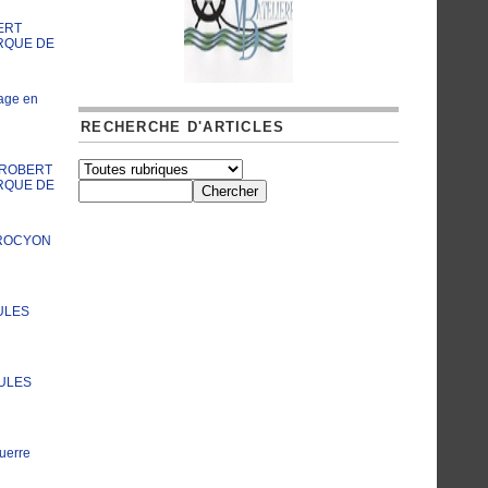
ERT
RQUE DE
age en
RECHERCHE D'ARTICLES
A ROBERT
RQUE DE
PROCYON
ULES
JULES
uerre