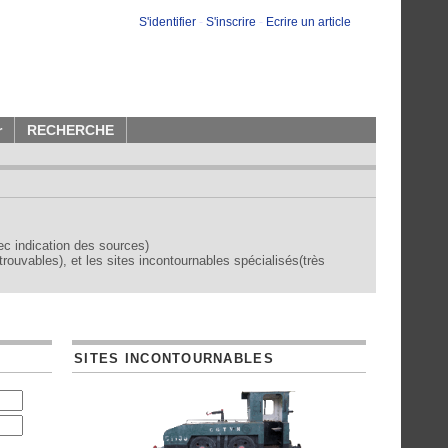
S'identifier
-
S'inscrire
-
Ecrire un article
r
RECHERCHE
vec indication des sources)
trouvables), et les sites incontournables spécialisés(très
SITES INCONTOURNABLES