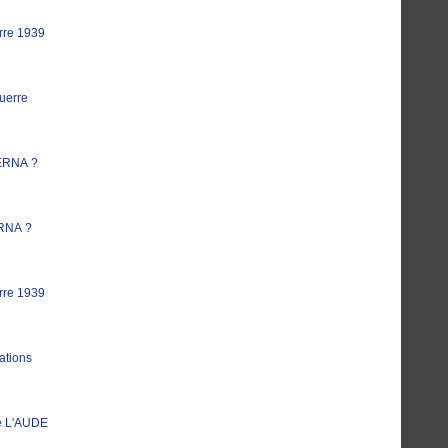
rre 1939
uerre
ERNA ?
RNA ?
rre 1939
ations
e L'AUDE