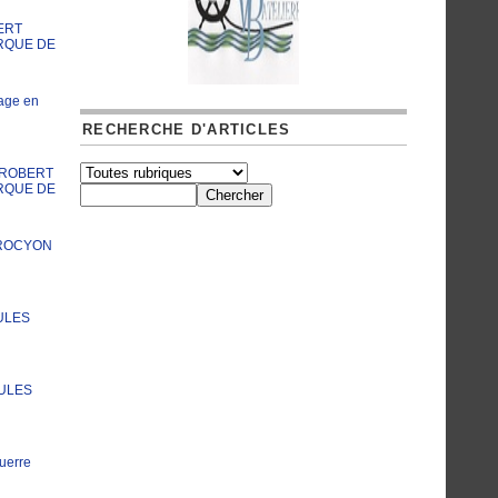
ERT
RQUE DE
age en
RECHERCHE D'ARTICLES
A ROBERT
RQUE DE
PROCYON
ULES
JULES
uerre