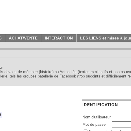
S
ACHAT/VENTE
INTERACTION
LES LIENS et mises à jou
ur
tels devoirs de mémoire (histoire) ou Actualités (textes explicatifs et photos a
erie, tels les groupes batellerie de Facebook (trop succints et difficilement re
IDENTIFICATION
Nom d'utilisateur
Mot de passe