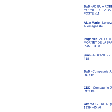
BaB
- ADIEU A ROB
MORNET DE LA BA
POSTE #11
Alain Marie
- Le voy
Allemagne #4
lougabier
- ADIEU 
MORNET DE LA BA
POSTE #10
jams
- ROXANE - 
#18
BaB
- Compagnie J
ROY #5
CDD
- Compagnie 
ROY #4
Citerna 12
- RHIN: g
1939 >45 #6