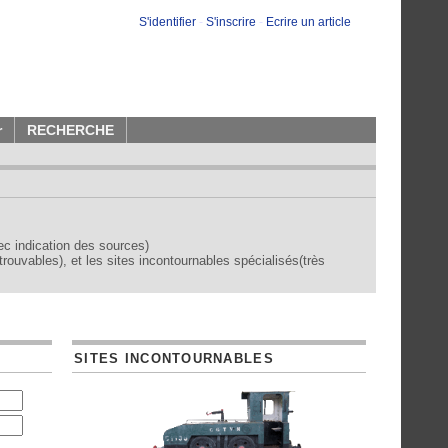
S'identifier
-
S'inscrire
-
Ecrire un article
r
RECHERCHE
vec indication des sources)
trouvables), et les sites incontournables spécialisés(très
SITES INCONTOURNABLES