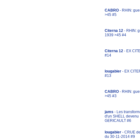
CABRO
- RHIN: gue
>45 #5
Citerna 12
- RHIN: g
1939 >45 #4
Citerna 12
- EX CIT
#14
lougabier
- EX CITE
#13
CABRO
- RHIN: gue
>45 #3
jams
- Les transform
d'un SHELL devenu
GERICAULT #6
lougabier
- CRUE d
du 30-11-2014 #9