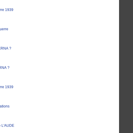
rre 1939
uerre
ERNA ?
RNA ?
rre 1939
ations
e L'AUDE