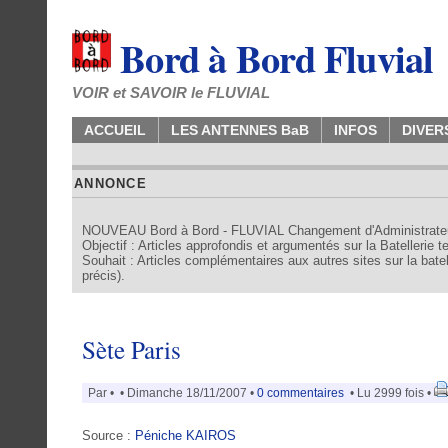
Bord à Bord Fluvial
VOIR et SAVOIR le FLUVIAL
ACCUEIL
LES ANTENNES BaB
INFOS
DIVER
ANNONCE
NOUVEAU Bord à Bord - FLUVIAL Changement d'Administrate
Objectif : Articles approfondis et argumentés sur la Batellerie 
Souhait : Articles complémentaires aux autres sites sur la batell
précis).
Sète Paris
Par
•
• Dimanche 18/11/2007 •
0 commentaires
• Lu 2999 fois •
Source :
Péniche KAIROS