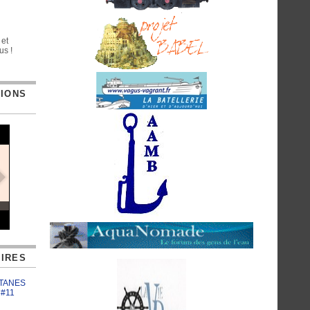
 et
us !
TIONS
IRES
ATANES
 #11