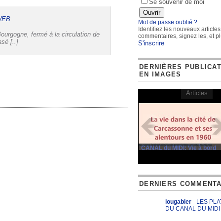
Se souvenir de moi
Mot de passe oublié ?
Identifiez les nouveaux articles
ourgogne, fermé à la circulation de
commentaires, signez les, et pl
sé [..]
S'inscrire
DERNIÈRES PUBLICA
EN IMAGES
Articles
CANAL du MIDI: Vie à bord
DERNIERS COMMENTA
lougabier
- LES PL
DU CANAL DU MIDI