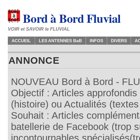
Bord à Bord Fluvial
VOIR et SAVOIR le FLUVIAL
ACCUEIL
LES ANTENNES BaB
INFOS
DIVERS
A
ANNONCE
NOUVEAU Bord à Bord - FLUV
Objectif : Articles approfondi
(histoire) ou Actualités (texte
Souhait : Articles complémenta
batellerie de Facebook (trop su
incontournables spécialisés(tr