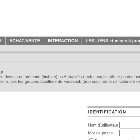
S
ACHAT/VENTE
INTERACTION
LES LIENS et mises à jou
ur
tels devoirs de mémoire (histoire) ou Actualités (textes explicatifs et photos a
erie, tels les groupes batellerie de Facebook (trop succints et difficilement re
IDENTIFICATION
Nom d'utilisateur
Mot de passe