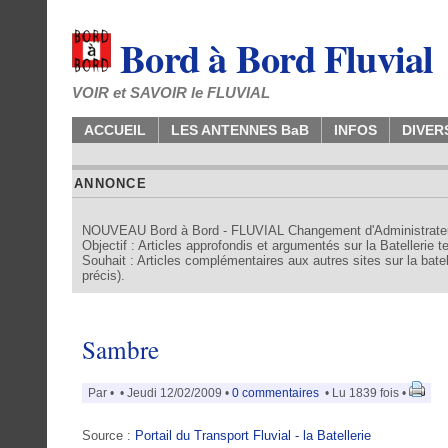
Bord à Bord Fluvial
VOIR et SAVOIR le FLUVIAL
ACCUEIL
LES ANTENNES BaB
INFOS
DIVER
ANNONCE
NOUVEAU Bord à Bord - FLUVIAL Changement d'Administrate
Objectif : Articles approfondis et argumentés sur la Batellerie 
Souhait : Articles complémentaires aux autres sites sur la batell
précis).
Sambre
Par
•
• Jeudi 12/02/2009 •
0 commentaires
• Lu 1839 fois •
Source :
Portail du Transport Fluvial - la Batellerie