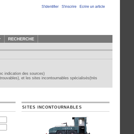
S'identifier
-
S'inscrire
-
Ecrire un article
r
RECHERCHE
vec indication des sources)
trouvables), et les sites incontournables spécialisés(très
SITES INCONTOURNABLES