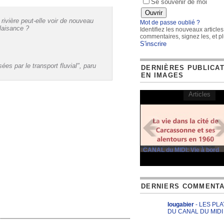
Se souvenir de moi
 rivière peut-elle voir de nouveau
Mot de passe oublié ?
plaisance ?
Identifiez les nouveaux articles
commentaires, signez les, et pl
S'inscrire
ées par le transport fluvial", paru
DERNIÈRES PUBLICA
EN IMAGES
Articles
CANAL du MIDI: Vie à bord
DERNIERS COMMENTA
lougabier
- LES PL
DU CANAL DU MIDI