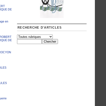
ERT
RQUE DE
age en
RECHERCHE D'ARTICLES
A ROBERT
RQUE DE
PROCYON
ULES
JULES
uerre