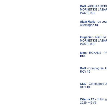
BaB
- ADIEU A ROB
MORNET DE LA BA
POSTE #11
Alain Marie
- Le voy
Allemagne #4
lougabier
- ADIEU 
MORNET DE LA BA
POSTE #10
jams
- ROXANE - 
#18
BaB
- Compagnie J
ROY #5
CDD
- Compagnie 
ROY #4
Citerna 12
- RHIN: g
1939 >45 #6