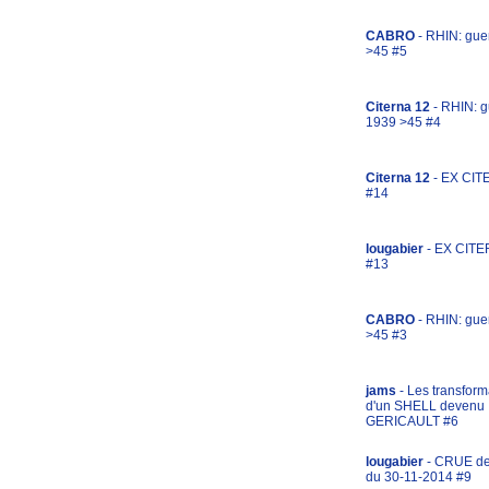
CABRO
- RHIN: gue
>45 #5
Citerna 12
- RHIN: g
1939 >45 #4
Citerna 12
- EX CIT
#14
lougabier
- EX CITE
#13
CABRO
- RHIN: gue
>45 #3
jams
- Les transform
d'un SHELL devenu
GERICAULT #6
lougabier
- CRUE d
du 30-11-2014 #9