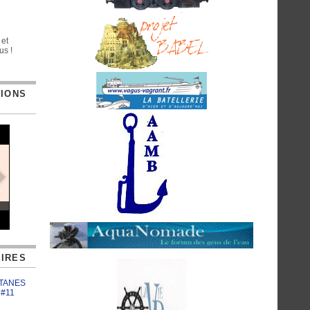
 et
us !
TIONS
IRES
ATANES
 #11