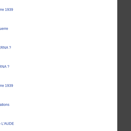
rre 1939
uerre
ERNA ?
RNA ?
rre 1939
ations
e L'AUDE