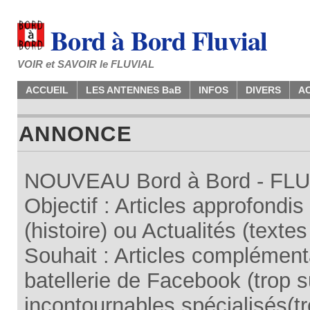
Bord à Bord Fluvial
VOIR et SAVOIR le FLUVIAL
ACCUEIL
LES ANTENNES BaB
INFOS
DIVERS
A
ANNONCE
NOUVEAU Bord à Bord - FLUV
Objectif : Articles approfondi
(histoire) ou Actualités (texte
Souhait : Articles complémenta
batellerie de Facebook (trop su
incontournables spécialisés(tr