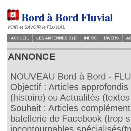
Bord à Bord Fluvial
VOIR et SAVOIR le FLUVIAL
ACCUEIL
LES ANTENNES BaB
INFOS
DIVERS
A
ANNONCE
NOUVEAU Bord à Bord - FLUV
Objectif : Articles approfondi
(histoire) ou Actualités (texte
Souhait : Articles complémenta
batellerie de Facebook (trop su
incontournables spécialisés(tr