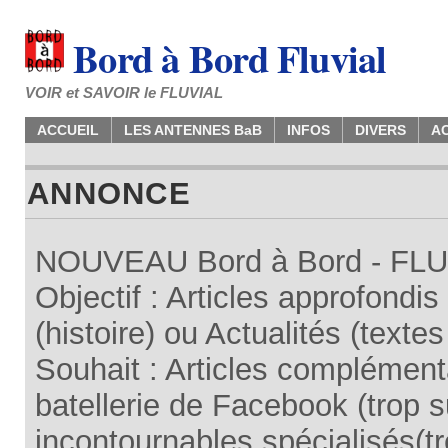
Bord à Bord Fluvial
VOIR et SAVOIR le FLUVIAL
ACCUEIL
LES ANTENNES BaB
INFOS
DIVERS
A
ANNONCE
NOUVEAU Bord à Bord - FLUV
Objectif : Articles approfondi
(histoire) ou Actualités (texte
Souhait : Articles complémenta
batellerie de Facebook (trop su
incontournables spécialisés(tr