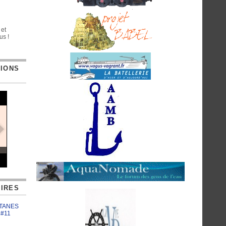
 et
us !
TIONS
IRES
ATANES
 #11