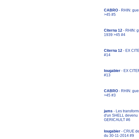
CABRO
- RHIN: gue
>45 #5
Citerna 12
- RHIN: g
1939 >45 #4
Citerna 12
- EX CIT
#14
lougabier
- EX CITE
#13
CABRO
- RHIN: gue
>45 #3
jams
- Les transform
d'un SHELL devenu
GERICAULT #6
lougabier
- CRUE d
du 30-11-2014 #9