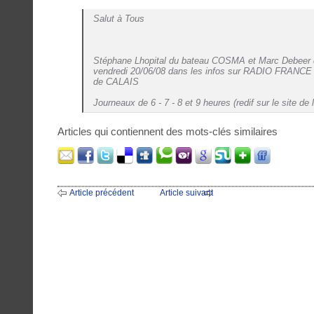
Salut à Tous
Stéphane Lhopital du bateau COSMA et Marc Debee
vendredi 20/06/08 dans les infos sur RADIO FRAN
de CALAIS
Journeaux de 6 - 7 - 8 et 9 heures (redif sur le site de la
Articles qui contiennent des mots-clés similaires
Article précédent
Article suivant