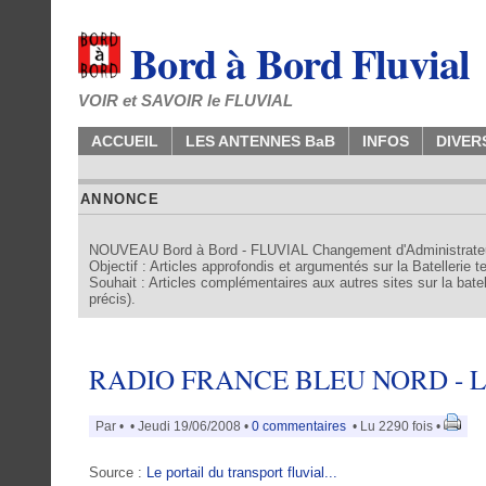
Bord à Bord Fluvial
VOIR et SAVOIR le FLUVIAL
ACCUEIL
LES ANTENNES BaB
INFOS
DIVER
ANNONCE
NOUVEAU Bord à Bord - FLUVIAL Changement d'Administrate
Objectif : Articles approfondis et argumentés sur la Batellerie 
Souhait : Articles complémentaires aux autres sites sur la batell
précis).
RADIO FRANCE BLEU NORD - L
Par
•
• Jeudi 19/06/2008 •
0 commentaires
• Lu 2290 fois •
Source :
Le portail du transport fluvial...