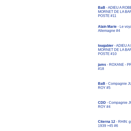
BaB
- ADIEU A ROB
MORNET DE LA BA
POSTE #11
Alain Marie
- Le voy
Allemagne #4
lougabier
- ADIEU 
MORNET DE LA BA
POSTE #10
jams
- ROXANE - 
#18
BaB
- Compagnie J
ROY #5
CDD
- Compagnie 
ROY #4
Citerna 12
- RHIN: g
1939 >45 #6