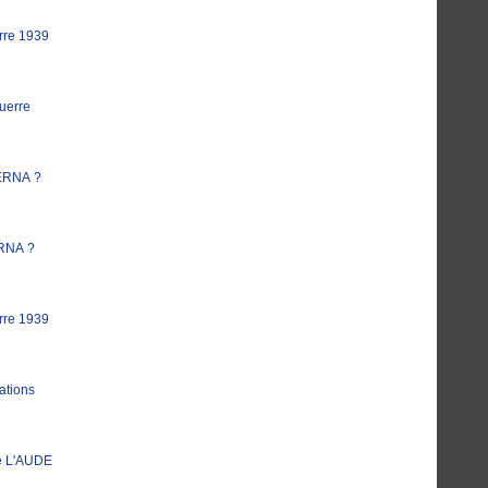
rre 1939
uerre
ERNA ?
RNA ?
rre 1939
ations
e L'AUDE