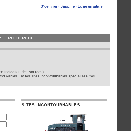
S'identifier
-
S'inscrire
-
Ecrire un article
r
RECHERCHE
vec indication des sources)
trouvables), et les sites incontournables spécialisés(très
SITES INCONTOURNABLES