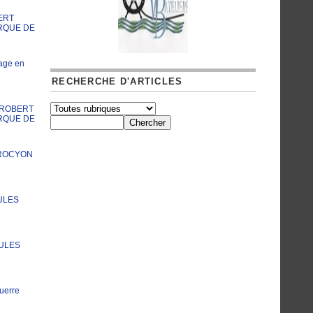
ERT
RQUE DE
age en
RECHERCHE D'ARTICLES
A ROBERT
RQUE DE
PROCYON
ULES
JULES
uerre