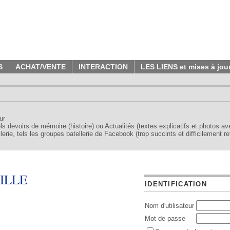
S
ACHAT/VENTE
INTERACTION
LES LIENS et mises à jou
ur
tels devoirs de mémoire (histoire) ou Actualités (textes explicatifs et photos a
erie, tels les groupes batellerie de Facebook (trop succints et difficilement re
ILLE
IDENTIFICATION
Nom d'utilisateur
Mot de passe