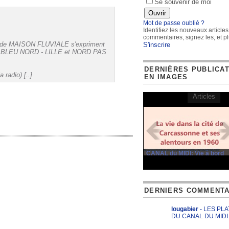
Se souvenir de moi
Mot de passe oublié ?
Identifiez les nouveaux articles
commentaires, signez les, et pl
r de MAISON FLUVIALE s'expriment
S'inscrire
CE BLEU NORD - LILLE et NORD PAS
DERNIÈRES PUBLICA
 radio) [..]
EN IMAGES
Articles
CANAL du MIDI: Vie à bord
DERNIERS COMMENTA
lougabier
- LES PL
DU CANAL DU MIDI