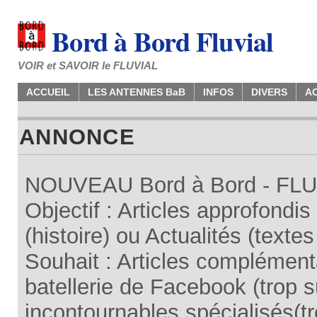
Bord à Bord Fluvial
VOIR et SAVOIR le FLUVIAL
ACCUEIL
LES ANTENNES BaB
INFOS
DIVERS
A
ANNONCE
NOUVEAU Bord à Bord - FLUV
Objectif : Articles approfondi
(histoire) ou Actualités (texte
Souhait : Articles complémenta
batellerie de Facebook (trop su
incontournables spécialisés(tr