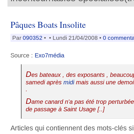
Pâques Boats Insolite
Par
090352
•
• Lundi 21/04/2008 •
0 commenta
Source :
Exo7média
D
es bateaux , des exposants , beauco
samedi après
midi
mais aussi une demois
.
D
ame canard n'a pas été trop perturbée
de passage à Saint Usage [..]
Articles qui contiennent des mots-clés si