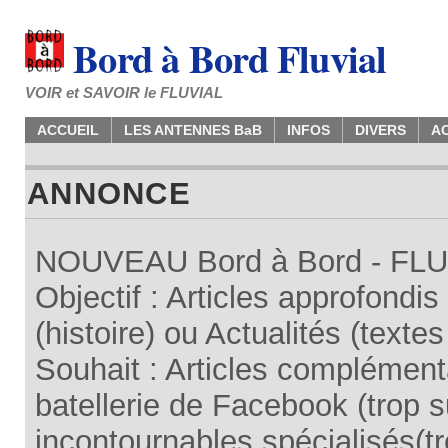
Bord à Bord Fluvial
VOIR et SAVOIR le FLUVIAL
ACCUEIL
LES ANTENNES BaB
INFOS
DIVERS
A
ANNONCE
NOUVEAU Bord à Bord - FLUV
Objectif : Articles approfondi
(histoire) ou Actualités (texte
Souhait : Articles complémenta
batellerie de Facebook (trop su
incontournables spécialisés(tr