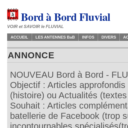
Bord à Bord Fluvial
VOIR et SAVOIR le FLUVIAL
ACCUEIL
LES ANTENNES BaB
INFOS
DIVERS
A
ANNONCE
NOUVEAU Bord à Bord - FLUV
Objectif : Articles approfondi
(histoire) ou Actualités (texte
Souhait : Articles complémenta
batellerie de Facebook (trop su
incontournables spécialisés(tr