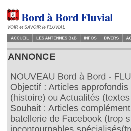
Bord à Bord Fluvial
VOIR et SAVOIR le FLUVIAL
ACCUEIL
LES ANTENNES BaB
INFOS
DIVERS
A
ANNONCE
NOUVEAU Bord à Bord - FLUV
Objectif : Articles approfondi
(histoire) ou Actualités (texte
Souhait : Articles complémenta
batellerie de Facebook (trop su
incontournables spécialisés(tr