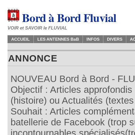
Bord à Bord Fluvial
VOIR et SAVOIR le FLUVIAL
ACCUEIL
LES ANTENNES BaB
INFOS
DIVERS
A
ANNONCE
NOUVEAU Bord à Bord - FLUV
Objectif : Articles approfondi
(histoire) ou Actualités (texte
Souhait : Articles complémenta
batellerie de Facebook (trop su
incontournables spécialisés(tr