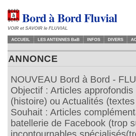
Bord à Bord Fluvial
VOIR et SAVOIR le FLUVIAL
ACCUEIL
LES ANTENNES BaB
INFOS
DIVERS
A
ANNONCE
NOUVEAU Bord à Bord - FLUV
Objectif : Articles approfondi
(histoire) ou Actualités (texte
Souhait : Articles complémenta
batellerie de Facebook (trop su
incontournables spécialisés(tr