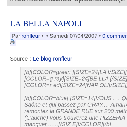
LA BELLA NAPOLI
Par
ronfleur
•
• Samedi 07/04/2007 •
0 commen
Source :
Le blog ronfleur
[b][COLOR=green ][SIZE=24]LA [/SIZE][
[COLOR=g ray][SIZE=24]BE LLA [/SIZE]
[COLOR=r ed][SIZE=24]NAP OLI[/SIZE]
[b][COLOR=blue] [SIZE=14]VOUS.. .. Qui
Saône et qui passez par GRAY.... Amarre
remontez la GRANDE RUE sur 200 mèt
(Gauche) vous trouverez une PIZZERIA qu
manquer.......[/SIZ E][/COLOR][/b]