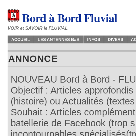
Bord à Bord Fluvial
VOIR et SAVOIR le FLUVIAL
ACCUEIL
LES ANTENNES BaB
INFOS
DIVERS
A
ANNONCE
NOUVEAU Bord à Bord - FLUV
Objectif : Articles approfondi
(histoire) ou Actualités (texte
Souhait : Articles complémenta
batellerie de Facebook (trop su
incontournables spécialisés(tr