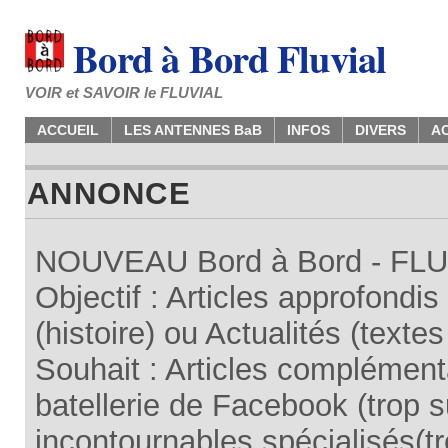
Bord à Bord Fluvial
VOIR et SAVOIR le FLUVIAL
ACCUEIL
LES ANTENNES BaB
INFOS
DIVERS
A
ANNONCE
NOUVEAU Bord à Bord - FLUV
Objectif : Articles approfondi
(histoire) ou Actualités (texte
Souhait : Articles complémenta
batellerie de Facebook (trop su
incontournables spécialisés(tr