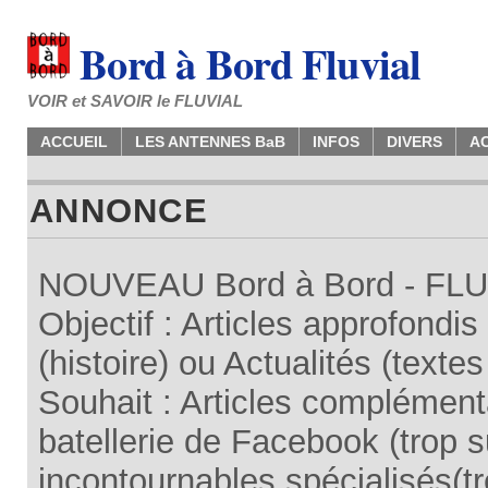
Bord à Bord Fluvial
VOIR et SAVOIR le FLUVIAL
ACCUEIL
LES ANTENNES BaB
INFOS
DIVERS
A
ANNONCE
NOUVEAU Bord à Bord - FLUV
Objectif : Articles approfondi
(histoire) ou Actualités (texte
Souhait : Articles complémenta
batellerie de Facebook (trop su
incontournables spécialisés(tr