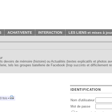
S
ACHAT/VENTE
INTERACTION
LES LIENS et mises à jou
ur
tels devoirs de mémoire (histoire) ou Actualités (textes explicatifs et photos a
erie, tels les groupes batellerie de Facebook (trop succints et difficilement re
IDENTIFICATION
0 fois •
Nom d'utilisateur
Mot de passe