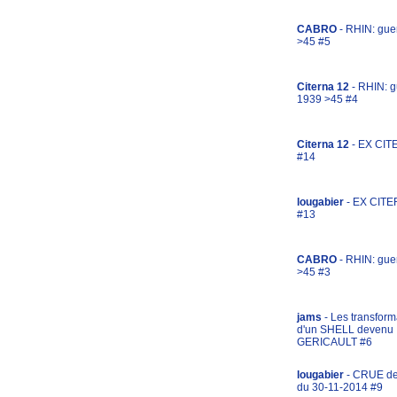
CABRO
- RHIN: gue
>45 #5
Citerna 12
- RHIN: g
1939 >45 #4
Citerna 12
- EX CIT
#14
lougabier
- EX CITE
#13
CABRO
- RHIN: gue
>45 #3
jams
- Les transform
d'un SHELL devenu
GERICAULT #6
lougabier
- CRUE d
du 30-11-2014 #9