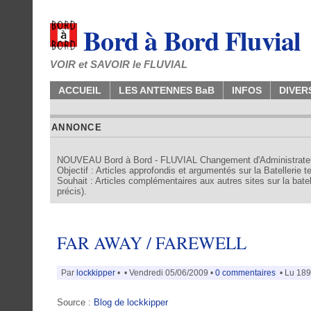
Bord à Bord Fluvial
VOIR et SAVOIR le FLUVIAL
ACCUEIL
LES ANTENNES BaB
INFOS
DIVER
ANNONCE
NOUVEAU Bord à Bord - FLUVIAL Changement d'Administrate
Objectif : Articles approfondis et argumentés sur la Batellerie 
Souhait : Articles complémentaires aux autres sites sur la batell
précis).
FAR AWAY / FAREWELL
Par
lockkipper
•
• Vendredi 05/06/2009 •
0 commentaires
• Lu 189
Source :
Blog de lockkipper