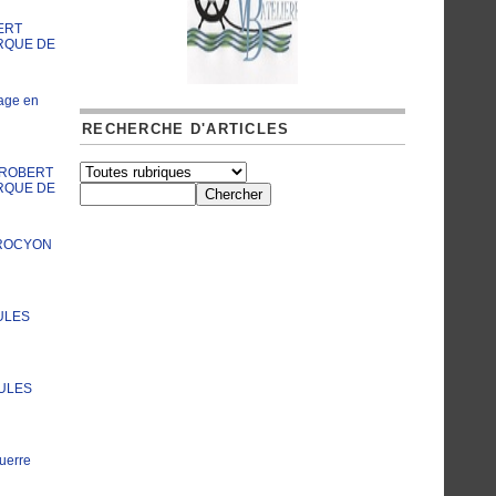
ERT
RQUE DE
age en
RECHERCHE D'ARTICLES
A ROBERT
RQUE DE
PROCYON
ULES
JULES
uerre