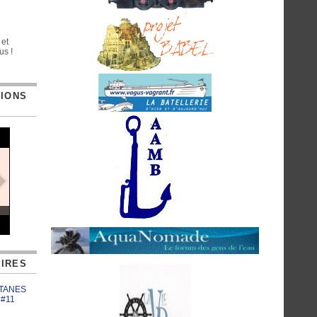
 et
us !
TIONS
IRES
ATANES
 #11