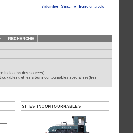
S'identifier
-
S'inscrire
-
Ecrire un article
r
RECHERCHE
vec indication des sources)
trouvables), et les sites incontournables spécialisés(très
SITES INCONTOURNABLES