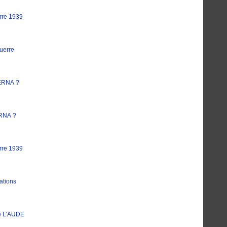
rre 1939
uerre
ERNA ?
RNA ?
rre 1939
ations
e L'AUDE