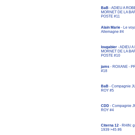
BaB
- ADIEU A ROB
MORNET DE LA BA
POSTE #11
Alain Marie
- Le voy
Allemagne #4
lougabier
- ADIEU 
MORNET DE LA BA
POSTE #10
jams
- ROXANE - 
#18
BaB
- Compagnie J
ROY #5
CDD
- Compagnie 
ROY #4
Citerna 12
- RHIN: g
1939 >45 #6