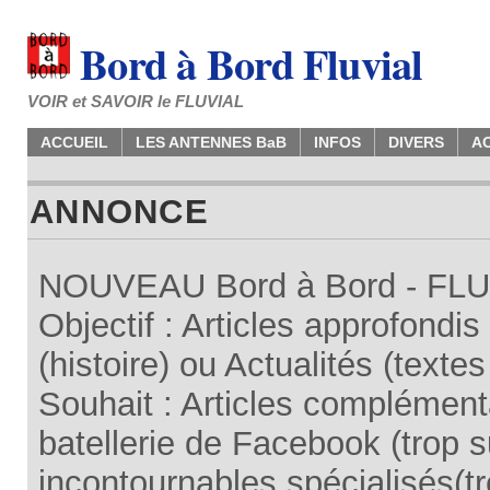
Bord à Bord Fluvial
VOIR et SAVOIR le FLUVIAL
ACCUEIL
LES ANTENNES BaB
INFOS
DIVERS
A
ANNONCE
NOUVEAU Bord à Bord - FLUV
Objectif : Articles approfondi
(histoire) ou Actualités (texte
Souhait : Articles complémenta
batellerie de Facebook (trop su
incontournables spécialisés(tr