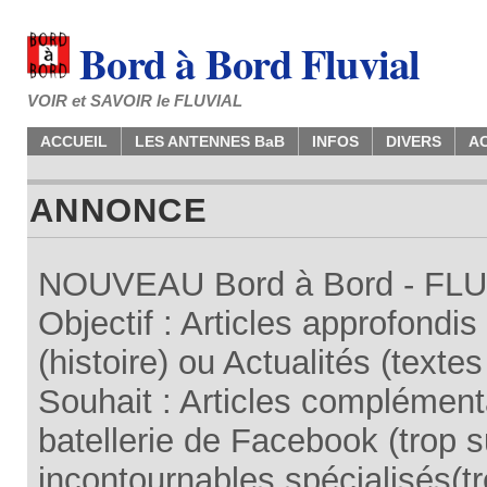
Bord à Bord Fluvial
VOIR et SAVOIR le FLUVIAL
ACCUEIL
LES ANTENNES BaB
INFOS
DIVERS
A
ANNONCE
NOUVEAU Bord à Bord - FLUV
Objectif : Articles approfondi
(histoire) ou Actualités (texte
Souhait : Articles complémenta
batellerie de Facebook (trop su
incontournables spécialisés(tr