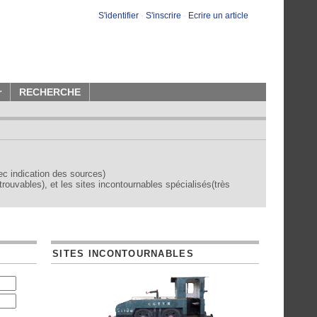
S'identifier
-
S'inscrire
-
Ecrire un article
r
RECHERCHE
vec indication des sources)
trouvables), et les sites incontournables spécialisés(très
SITES INCONTOURNABLES