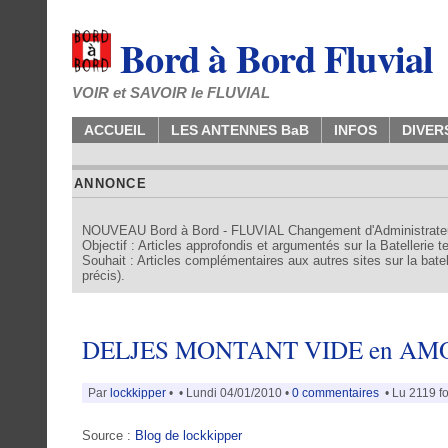
Bord à Bord Fluvial
VOIR et SAVOIR le FLUVIAL
ACCUEIL
LES ANTENNES BaB
INFOS
DIVER
ANNONCE
NOUVEAU Bord à Bord - FLUVIAL Changement d'Administrate
Objectif : Articles approfondis et argumentés sur la Batellerie 
Souhait : Articles complémentaires aux autres sites sur la batell
précis).
DELJES MONTANT VIDE en AMO
Par
lockkipper
•
• Lundi 04/01/2010 •
0 commentaires
• Lu 2119 fo
Source :
Blog de lockkipper