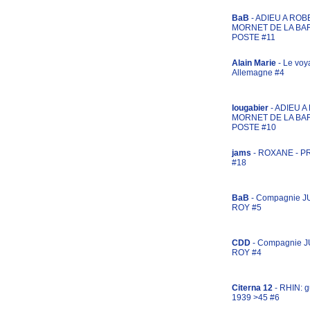
BaB
- ADIEU A ROB
MORNET DE LA BA
POSTE #11
Alain Marie
- Le voy
Allemagne #4
lougabier
- ADIEU 
MORNET DE LA BA
POSTE #10
jams
- ROXANE - 
#18
BaB
- Compagnie J
ROY #5
CDD
- Compagnie 
ROY #4
Citerna 12
- RHIN: g
1939 >45 #6