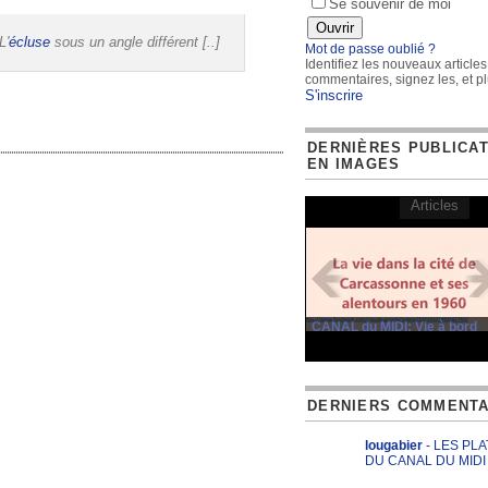
Se souvenir de moi
L'
écluse
sous un angle différent [..]
Mot de passe oublié ?
Identifiez les nouveaux articles
commentaires, signez les, et pl
S'inscrire
DERNIÈRES PUBLICA
EN IMAGES
Articles
CANAL du MIDI: Vie à bord
DERNIERS COMMENTA
lougabier
- LES PL
DU CANAL DU MIDI