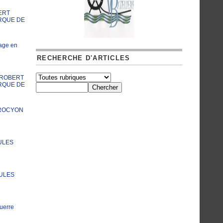
ERT
RQUE DE
age en
RECHERCHE D'ARTICLES
A ROBERT
RQUE DE
PROCYON
ULES
JULES
uerre