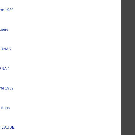
rre 1939
uerre
ERNA ?
RNA ?
rre 1939
ations
e L'AUDE