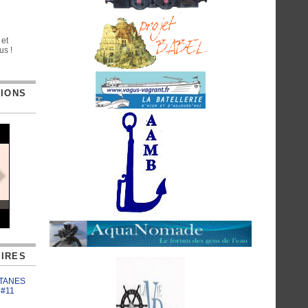
 et
us !
TIONS
IRES
ATANES
 #11