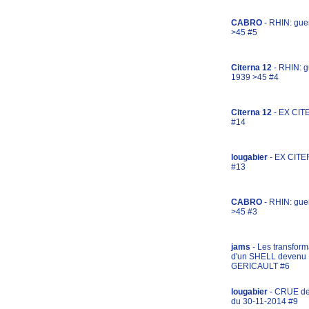
CABRO
- RHIN: gue
>45 #5
Citerna 12
- RHIN: g
1939 >45 #4
Citerna 12
- EX CIT
#14
lougabier
- EX CITE
#13
CABRO
- RHIN: gue
>45 #3
jams
- Les transform
d'un SHELL devenu
GERICAULT #6
lougabier
- CRUE d
du 30-11-2014 #9