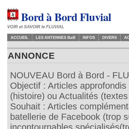
Bord à Bord Fluvial
VOIR et SAVOIR le FLUVIAL
ACCUEIL
LES ANTENNES BaB
INFOS
DIVERS
A
ANNONCE
NOUVEAU Bord à Bord - FLUV
Objectif : Articles approfondi
(histoire) ou Actualités (texte
Souhait : Articles complémenta
batellerie de Facebook (trop su
incontournables spécialisés(tr