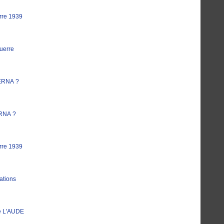
rre 1939
uerre
ERNA ?
RNA ?
rre 1939
ations
e L'AUDE