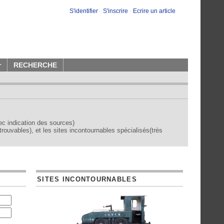
S'identifier
-
S'inscrire
-
Ecrire un article
r
RECHERCHE
vec indication des sources)
trouvables), et les sites incontournables spécialisés(très
SITES INCONTOURNABLES