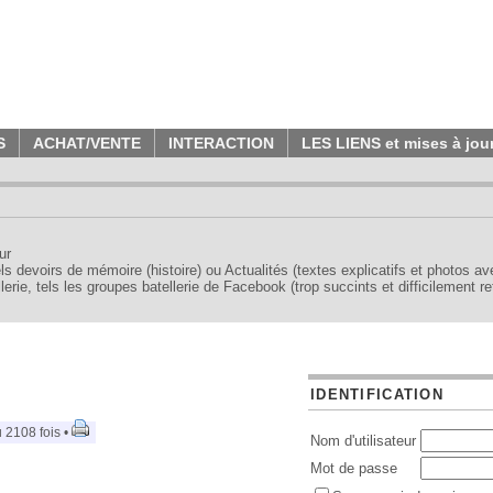
S
ACHAT/VENTE
INTERACTION
LES LIENS et mises à jou
ur
tels devoirs de mémoire (histoire) ou Actualités (textes explicatifs et photos a
erie, tels les groupes batellerie de Facebook (trop succints et difficilement re
IDENTIFICATION
 2108 fois •
Nom d'utilisateur
Mot de passe