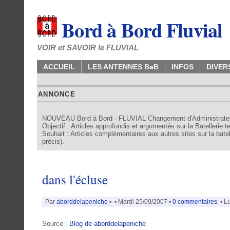
Bord à Bord Fluvial
VOIR et SAVOIR le FLUVIAL
ACCUEIL
LES ANTENNES BaB
INFOS
DIVER
ANNONCE
NOUVEAU Bord à Bord - FLUVIAL Changement d'Administrate
Objectif : Articles approfondis et argumentés sur la Batellerie 
Souhait : Articles complémentaires aux autres sites sur la batell
précis).
dans l'écluse
Par
aborddelapeniche
•
• Mardi 25/09/2007 •
0 commentaires
• Lu
Source :
Blog de aborddelapeniche