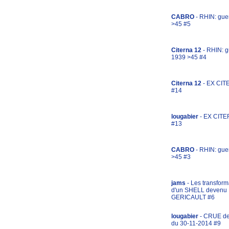
CABRO
- RHIN: gue
>45 #5
Citerna 12
- RHIN: g
1939 >45 #4
Citerna 12
- EX CIT
#14
lougabier
- EX CITE
#13
CABRO
- RHIN: gue
>45 #3
jams
- Les transform
d'un SHELL devenu
GERICAULT #6
lougabier
- CRUE d
du 30-11-2014 #9