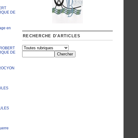
ERT
RQUE DE
age en
RECHERCHE D'ARTICLES
A ROBERT
RQUE DE
PROCYON
ULES
JULES
uerre