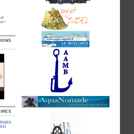
 et
us !
TIONS
IRES
ATANES
 #11