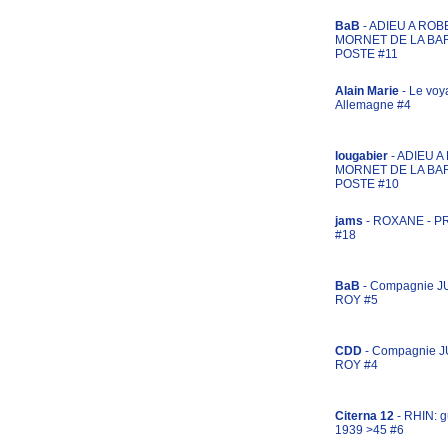
BaB
- ADIEU A ROB
MORNET DE LA BA
POSTE #11
Alain Marie
- Le voy
Allemagne #4
lougabier
- ADIEU 
MORNET DE LA BA
POSTE #10
jams
- ROXANE - 
#18
BaB
- Compagnie J
ROY #5
CDD
- Compagnie 
ROY #4
Citerna 12
- RHIN: g
1939 >45 #6