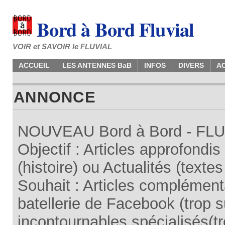
Bord à Bord Fluvial
VOIR et SAVOIR le FLUVIAL
ACCUEIL
LES ANTENNES BaB
INFOS
DIVERS
A
ANNONCE
NOUVEAU Bord à Bord - FLUV
Objectif : Articles approfondi
(histoire) ou Actualités (texte
Souhait : Articles complémenta
batellerie de Facebook (trop su
incontournables spécialisés(tr