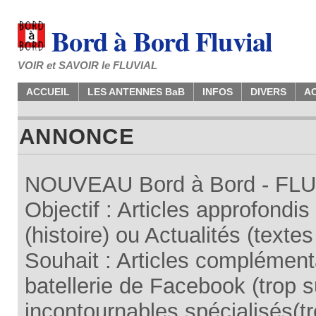
Bord à Bord Fluvial
VOIR et SAVOIR le FLUVIAL
ACCUEIL
LES ANTENNES BaB
INFOS
DIVERS
A
ANNONCE
NOUVEAU Bord à Bord - FLUV
Objectif : Articles approfondi
(histoire) ou Actualités (texte
Souhait : Articles complémenta
batellerie de Facebook (trop su
incontournables spécialisés(tr