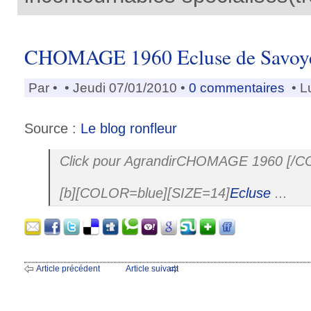
CHOMAGE 1960 Ecluse de Savoy
Par
•
• Jeudi 07/01/2010 •
0 commentaires
• L
Source :
Le blog ronfleur
Click pour AgrandirCHOMAGE 1960 [/C
[b][COLOR=blue][SIZE=14]
Ecluse
...
Article précédent
Article suivant