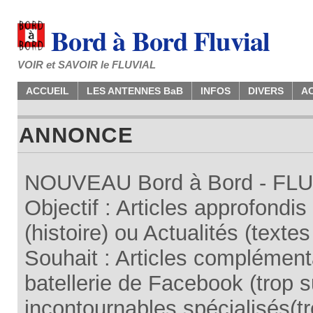
Bord à Bord Fluvial
VOIR et SAVOIR le FLUVIAL
ACCUEIL
LES ANTENNES BaB
INFOS
DIVERS
A
ANNONCE
NOUVEAU Bord à Bord - FLUV
Objectif : Articles approfondi
(histoire) ou Actualités (texte
Souhait : Articles complémenta
batellerie de Facebook (trop su
incontournables spécialisés(tr