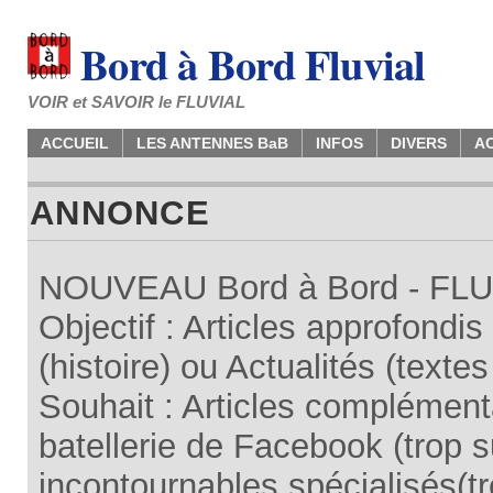
Bord à Bord Fluvial
VOIR et SAVOIR le FLUVIAL
ACCUEIL
LES ANTENNES BaB
INFOS
DIVERS
A
ANNONCE
NOUVEAU Bord à Bord - FLUV
Objectif : Articles approfondi
(histoire) ou Actualités (texte
Souhait : Articles complémenta
batellerie de Facebook (trop su
incontournables spécialisés(tr