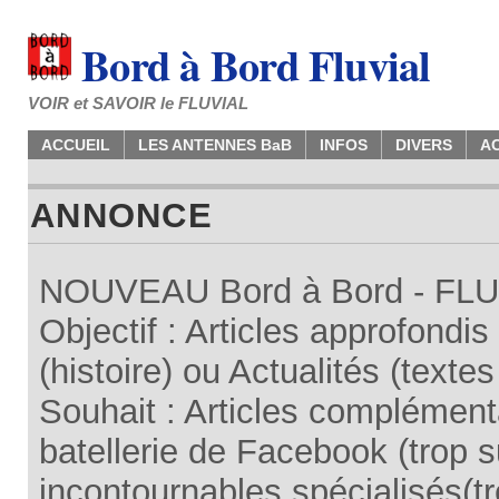
Bord à Bord Fluvial
VOIR et SAVOIR le FLUVIAL
ACCUEIL
LES ANTENNES BaB
INFOS
DIVERS
A
ANNONCE
NOUVEAU Bord à Bord - FLUV
Objectif : Articles approfondi
(histoire) ou Actualités (texte
Souhait : Articles complémenta
batellerie de Facebook (trop su
incontournables spécialisés(tr