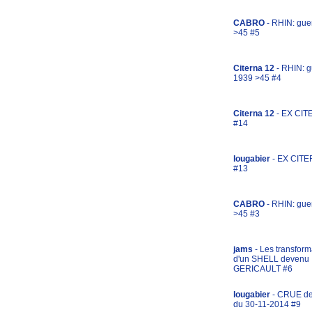
CABRO
- RHIN: gue
>45 #5
Citerna 12
- RHIN: g
1939 >45 #4
Citerna 12
- EX CIT
#14
lougabier
- EX CITE
#13
CABRO
- RHIN: gue
>45 #3
jams
- Les transform
d'un SHELL devenu
GERICAULT #6
lougabier
- CRUE d
du 30-11-2014 #9