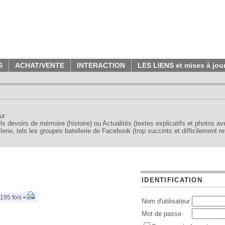
S
ACHAT/VENTE
INTERACTION
LES LIENS et mises à jou
ur
tels devoirs de mémoire (histoire) ou Actualités (textes explicatifs et photos a
erie, tels les groupes batellerie de Facebook (trop succints et difficilement re
IDENTIFICATION
195 fois •
Nom d'utilisateur
Mot de passe