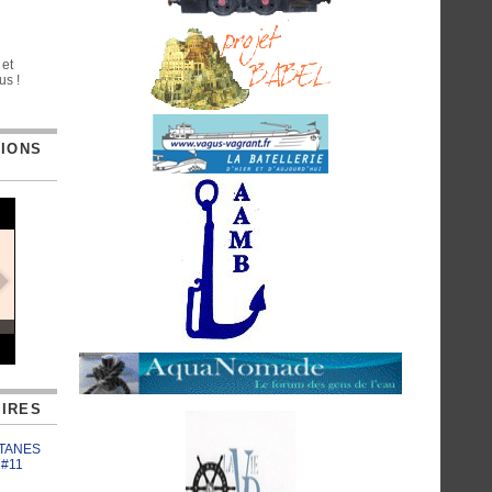
 et
us !
TIONS
IRES
ATANES
 #11