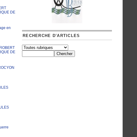
ERT
RQUE DE
age en
RECHERCHE D'ARTICLES
A ROBERT
RQUE DE
PROCYON
ULES
JULES
uerre