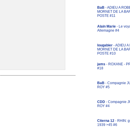
BaB
- ADIEU A ROB
MORNET DE LA BA
POSTE #11
Alain Marie
- Le voy
Allemagne #4
lougabier
- ADIEU 
MORNET DE LA BA
POSTE #10
jams
- ROXANE - 
#18
BaB
- Compagnie J
ROY #5
CDD
- Compagnie 
ROY #4
Citerna 12
- RHIN: g
1939 >45 #6