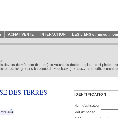
S
ACHAT/VENTE
INTERACTION
LES LIENS et mises à jou
ur
tels devoirs de mémoire (histoire) ou Actualités (textes explicatifs et photos a
erie, tels les groupes batellerie de Facebook (trop succints et difficilement re
SE DES TERRES
IDENTIFICATION
Nom d'utilisateur
Mot de passe
fois •