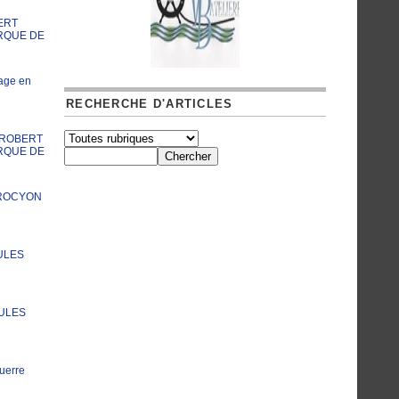
ERT
RQUE DE
age en
RECHERCHE D'ARTICLES
A ROBERT
RQUE DE
PROCYON
ULES
JULES
uerre