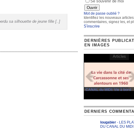
Se souvenir de moi
Mot de passe oublié ?
Identifiez les nouveaux articles
du sa silhouette de jeune fille [..]
commentaires, signez les, et pl
S'inscrire
DERNIÈRES PUBLICA
EN IMAGES
Articles
CANAL du MIDI: Vie à bord
DERNIERS COMMENTA
lougabier
- LES PL
DU CANAL DU MIDI