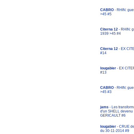
CABRO
- RHIN: gue
>45 #5
Citerna 12
- RHIN: g
1939 >45 #4
Citerna 12
- EX CIT
#14
lougabier
- EX CITE
#13
CABRO
- RHIN: gue
>45 #3
jams
- Les transform
d'un SHELL devenu
GERICAULT #6
lougabier
- CRUE d
du 30-11-2014 #9