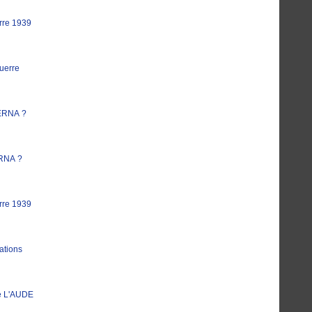
rre 1939
uerre
ERNA ?
RNA ?
rre 1939
ations
e L'AUDE