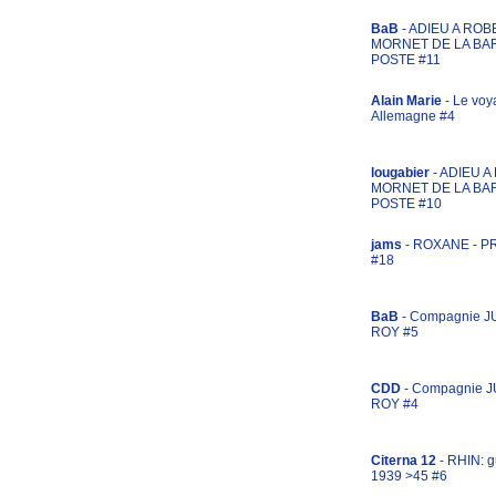
BaB
- ADIEU A ROB
MORNET DE LA BA
POSTE #11
Alain Marie
- Le voy
Allemagne #4
lougabier
- ADIEU 
MORNET DE LA BA
POSTE #10
jams
- ROXANE - 
#18
BaB
- Compagnie J
ROY #5
CDD
- Compagnie 
ROY #4
Citerna 12
- RHIN: g
1939 >45 #6