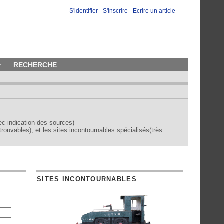
S'identifier
-
S'inscrire
-
Ecrire un article
r
RECHERCHE
vec indication des sources)
trouvables), et les sites incontournables spécialisés(très
SITES INCONTOURNABLES