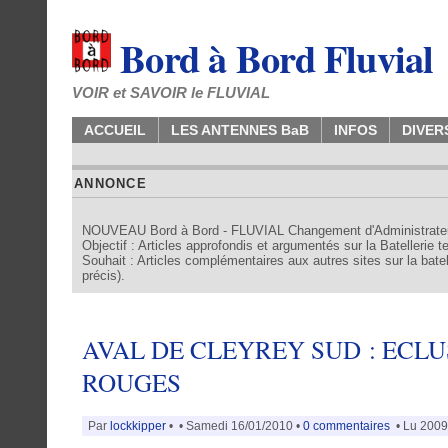
Bord à Bord Fluvial
VOIR et SAVOIR le FLUVIAL
ACCUEIL
LES ANTENNES BaB
INFOS
DIVER
ANNONCE
NOUVEAU Bord à Bord - FLUVIAL Changement d'Administrate
Objectif : Articles approfondis et argumentés sur la Batellerie 
Souhait : Articles complémentaires aux autres sites sur la batell
précis).
AVAL DE CLEYREY SUD : ECLU
ROUGES
Par
lockkipper
•
• Samedi 16/01/2010 •
0 commentaires
• Lu 2009 