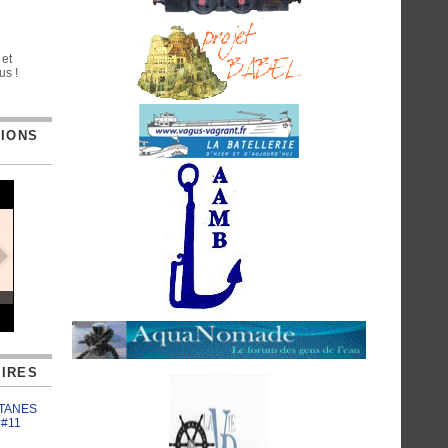
 et
us !
TIONS
IRES
ATANES
 #11